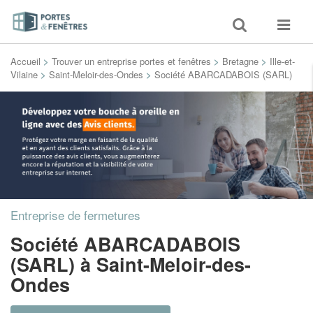
Toggle
Toggle
search
navigat
Accueil
>
Trouver un entreprise portes et fenêtres
>
Bretagne
>
Ille-et-
Vilaine
>
Saint-Meloir-des-Ondes
>
Société ABARCADABOIS (SARL)
Entreprise de fermetures
Société ABARCADABOIS
(SARL)
à Saint-Meloir-des-
Ondes