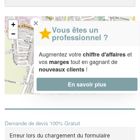
✕
+
Vous êtes un
−
professionnel ?
Augmentez votre
et
chiffre d'affaires
vos
tout en gagnant de
marges
!
nouveaux clients
En savoir plus
Leaflet
| Map data ©
OpenStreetMap contributors,
CC-BY-SA
Demande de devis 100% Gratuit
Erreur lors du chargement du formulaire