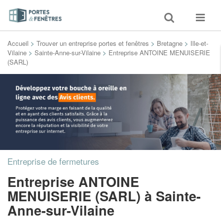
Toggle
Toggle
search
navigat
Accueil
>
Trouver un entreprise portes et fenêtres
>
Bretagne
>
Ille-et-
Vilaine
>
Sainte-Anne-sur-Vilaine
>
Entreprise ANTOINE MENUISERIE
(SARL)
Entreprise de fermetures
Entreprise ANTOINE
MENUISERIE (SARL)
à Sainte-
Anne-sur-Vilaine