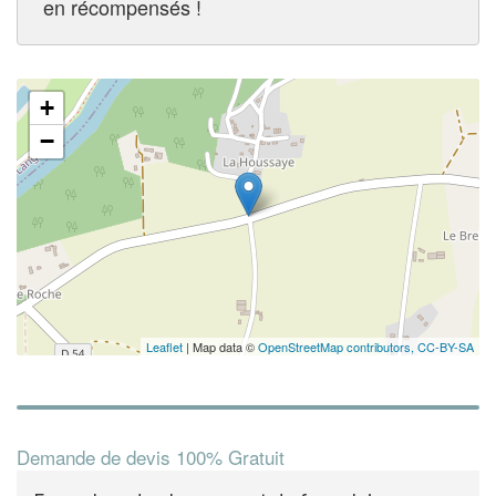
en récompensés !
✕
+
−
Leaflet
| Map data ©
OpenStreetMap contributors,
CC-BY-SA
Demande de devis 100% Gratuit