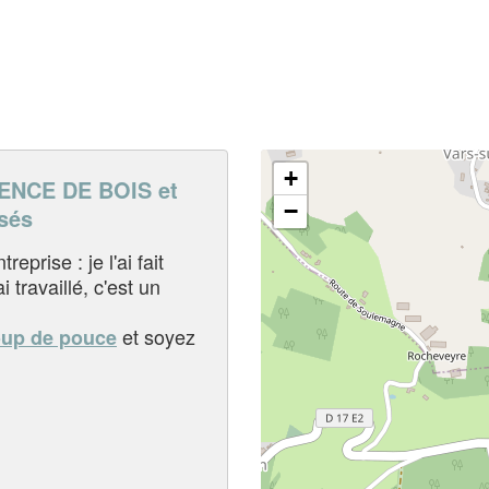
+
NCE DE BOIS et
−
sés
eprise : je l'ai fait
i travaillé, c'est un
et soyez
oup de pouce