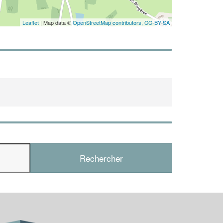
Leaflet
| Map data ©
OpenStreetMap contributors,
CC-BY-SA