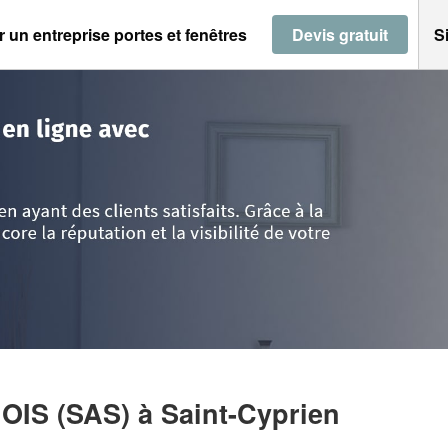
 un entreprise portes et fenêtres
Devis gratuit
S
in
>
Corrèze
>
Saint-Cyprien
>
Entreprise ESSENCE DE BOIS (SAS)
BOIS (SAS)
à Saint-Cyprien