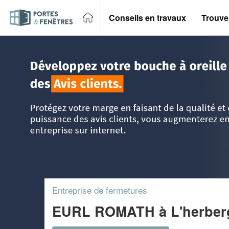
Conseils en travaux
Trouver
Accueil
>
Trouver un entreprise portes et fenêtres
>
Pays-de
Entreprise de fermetures
EURL ROMATH
à L'herbe