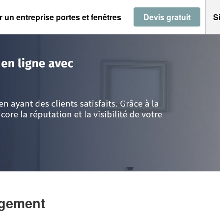
 un entreprise portes et fenêtres
Devis gratuit
S
-la-Loire
>
Vendée
>
L'herbergement
>
EURL ROMATH
rgement