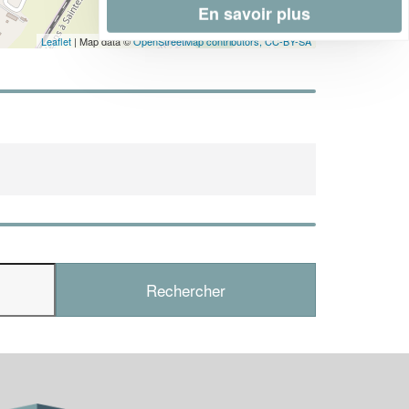
En savoir plus
Leaflet
| Map data ©
OpenStreetMap contributors,
CC-BY-SA