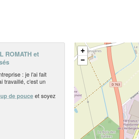
+
L ROMATH et
−
sés
eprise : je l'ai fait
i travaillé, c'est un
et soyez
oup de pouce