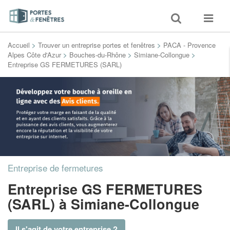
Toggle
Toggle
search
navigat
Accueil
>
Trouver un entreprise portes et fenêtres
>
PACA - Provence
Alpes Côte d'Azur
>
Bouches-du-Rhône
>
Simiane-Collongue
>
Entreprise GS FERMETURES (SARL)
Entreprise de fermetures
Entreprise GS FERMETURES
(SARL)
à Simiane-Collongue
Il s'agit de votre entreprise ?