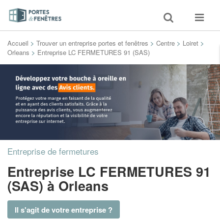
Toggle
Toggle
search
navigat
Accueil
>
Trouver un entreprise portes et fenêtres
>
Centre
>
Loiret
>
Orleans
>
Entreprise LC FERMETURES 91 (SAS)
Entreprise de fermetures
Entreprise LC FERMETURES 91
(SAS)
à Orleans
Il s'agit de votre entreprise ?