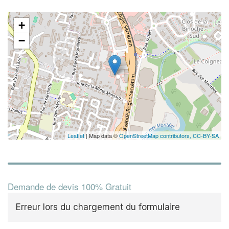
+
✕
−
Leaflet
| Map data ©
OpenStreetMap contributors,
CC-BY-SA
Demande de devis 100% Gratuit
Erreur lors du chargement du formulaire