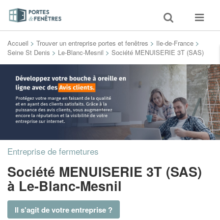
Toggle
Toggle
search
navigat
Accueil
>
Trouver un entreprise portes et fenêtres
>
Ile-de-France
>
Seine St Denis
>
Le-Blanc-Mesnil
>
Société MENUISERIE 3T (SAS)
Entreprise de fermetures
Société MENUISERIE 3T (SAS)
à Le-Blanc-Mesnil
Il s'agit de votre entreprise ?