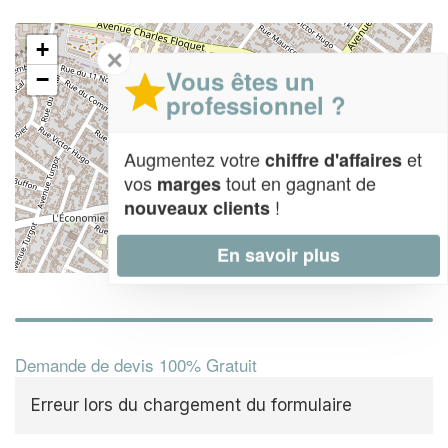
+
✕
Vous êtes un
−
professionnel ?
Augmentez votre
et
chiffre d'affaires
vos
tout en gagnant de
marges
!
nouveaux clients
En savoir plus
Leaflet
| Map data ©
OpenStreetMap contributors,
CC-BY-SA
Demande de devis 100% Gratuit
Erreur lors du chargement du formulaire