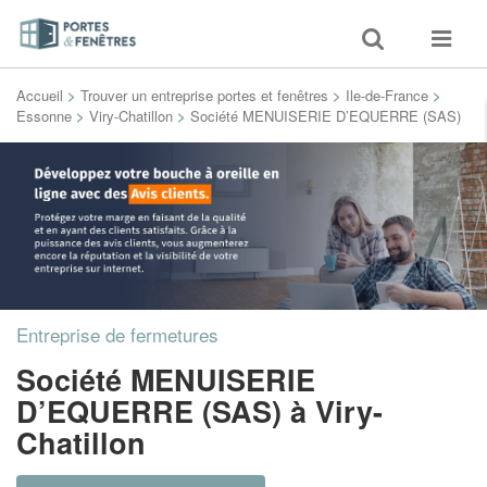
Toggle
Toggle
search
navigat
Accueil
>
Trouver un entreprise portes et fenêtres
>
Ile-de-France
>
Essonne
>
Viry-Chatillon
>
Société MENUISERIE D’EQUERRE (SAS)
Entreprise de fermetures
Société MENUISERIE
D’EQUERRE (SAS)
à Viry-
Chatillon