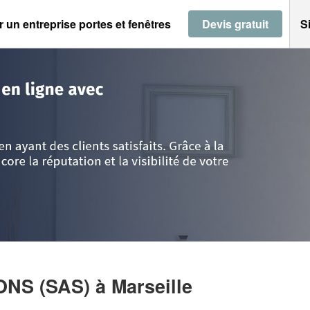
 un entreprise portes et fenêtres
Devis gratuit
S
 Provence Alpes Côte d'Azur
>
Bouches-du-Rhône
>
Marseille
>
Société M
ONS (SAS)
à Marseille