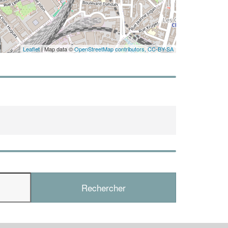
Leaflet
| Map data ©
OpenStreetMap contributors,
CC-BY-SA