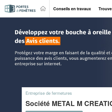
Conseils en travaux
Trouver
Accueil
>
Trouver un entreprise portes et fenêtres
>
PACA -
Entreprise de fermetures
Société METAL M CREATI