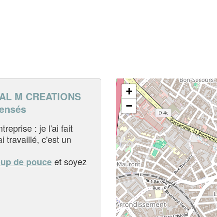
+
AL M CREATIONS
−
pensés
eprise : je l'ai fait
i travaillé, c'est un
et soyez
oup de pouce