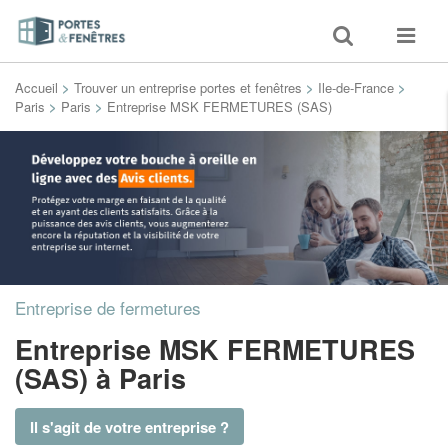
Toggle
Toggle
search
navigat
Accueil
>
Trouver un entreprise portes et fenêtres
>
Ile-de-France
>
Paris
>
Paris
>
Entreprise MSK FERMETURES (SAS)
Entreprise de fermetures
Entreprise MSK FERMETURES
(SAS)
à Paris
Il s'agit de votre entreprise ?