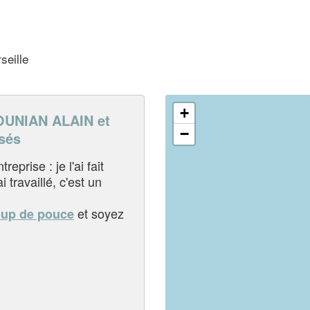
seille
+
UNIAN ALAIN et
−
sés
eprise : je l'ai fait
i travaillé, c'est un
et soyez
oup de pouce