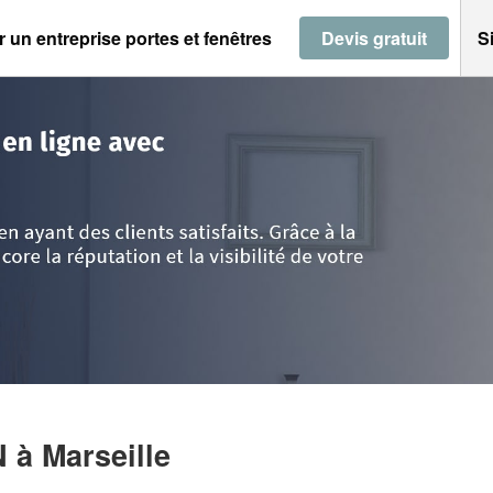
 un entreprise portes et fenêtres
Devis gratuit
S
 Provence Alpes Côte d'Azur
>
Bouches-du-Rhône
>
Marseille
>
Société SI
N
à Marseille