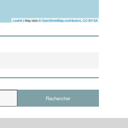
Leaflet
| Map data ©
OpenStreetMap contributors,
CC-BY-SA