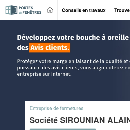
Conseils en travaux
Trouver
Accueil
>
Trouver un entreprise portes et fenêtres
>
PACA -
Entreprise de fermetures
Société SIROUNIAN ALAI