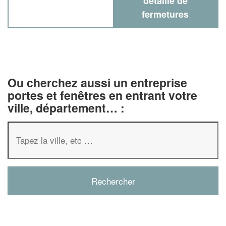
détaillé de
fermetures
Ou cherchez aussi un entreprise
portes et fenêtres en entrant votre
ville, département… :
✕
Vous êtes un
professionnel ?
Augmentez votre
chiffre d'affaire
vos
tout en gagnant de
marges