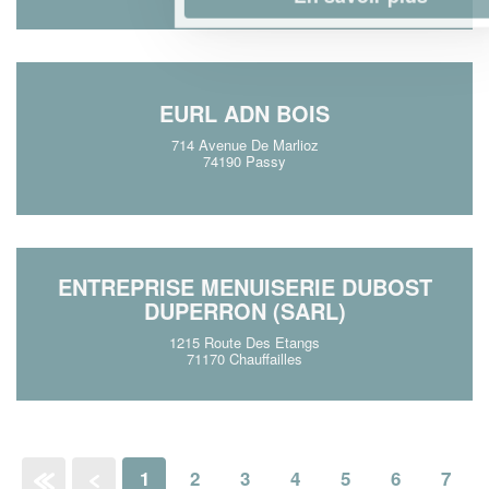
EURL ADN BOIS
714 Avenue De Marlioz
74190 Passy
ENTREPRISE MENUISERIE DUBOST
DUPERRON (SARL)
1215 Route Des Etangs
71170 Chauffailles
1
2
3
4
5
6
7
«
‹