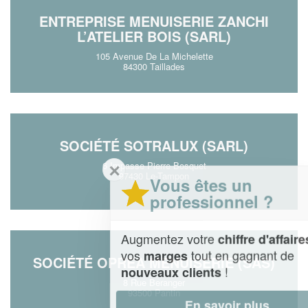
ENTREPRISE MENUISERIE ZANCHI
L’ATELIER BOIS (SARL)
105 Avenue De La Michelette
84300 Taillades
SOCIÉTÉ SOTRALUX (SARL)
6 Impasse Pierre Bosquet
✕
97430 Le-Tampon
Vous êtes un
professionnel ?
Augmentez votre
et
chiffre d'affaires
vos
tout en gagnant de
marges
SOCIÉTÉ OPREA MENUISERIE (SAS)
!
nouveaux clients
8 Rue Beranger
93500 Pantin
En savoir plus