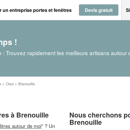
 un entreprise portes et fenêtres
Devis gratuit
S
mps !
le : Trouvez rapidement les meilleurs artisans autour
e
>
Oise
>
Brenouille
res à Brenouille
Nous cherchons pou
Brenouille
nêtres autour de moi
" ? Un