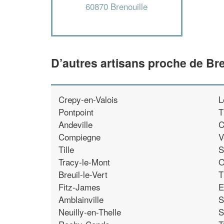
60870 Brenouille
D’autres artisans proche de Bre
Crepy-en-Valois
L
Pontpoint
T
Andeville
C
Compiegne
V
Tille
S
Tracy-le-Mont
O
Breuil-le-Vert
T
Fitz-James
E
Amblainville
S
Neuilly-en-Thelle
S