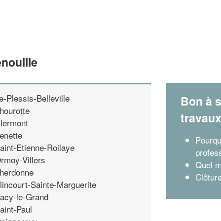
nouille
e-Plessis-Belleville
Bon à s
hourotte
travau
lermont
enette
Pourqu
aint-Etienne-Roilaye
profes
rmoy-Villers
Quel m
herdonne
Clôture
lincourt-Sainte-Marguerite
acy-le-Grand
aint-Paul