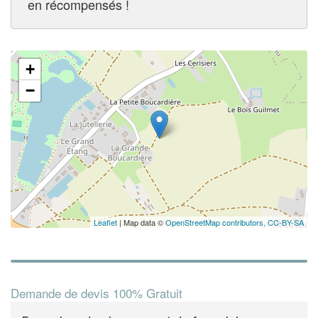
en récompensés !
+
−
Leaflet
| Map data ©
OpenStreetMap contributors,
CC-BY-SA
Demande de devis 100% Gratuit