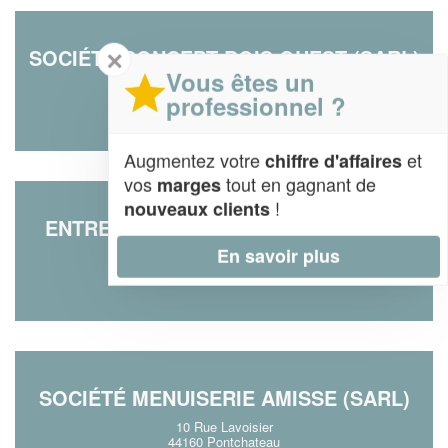
SOCIÉTÉ CONCEPT BOIS OUEST (SARL)
✕
Vous êtes un
Allee De La Roseraie
professionnel ?
44850 Le-Cellier
Augmentez votre
et
chiffre d'affaires
vos
tout en gagnant de
marges
!
nouveaux clients
ENTREPRISE DT MENUISERIE (SARL)
En savoir plus
5 Rue De La Clemenciere
44470 Thouare-sur-Loire
SOCIÉTÉ MENUISERIE AMISSE (SARL)
10 Rue Lavoisier
44160 Pontchateau