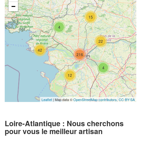
−
15
4
22
42
216
4
12
Leaflet
| Map data ©
OpenStreetMap contributors,
CC-BY-SA
Loire-Atlantique : Nous cherchons
pour vous le meilleur artisan