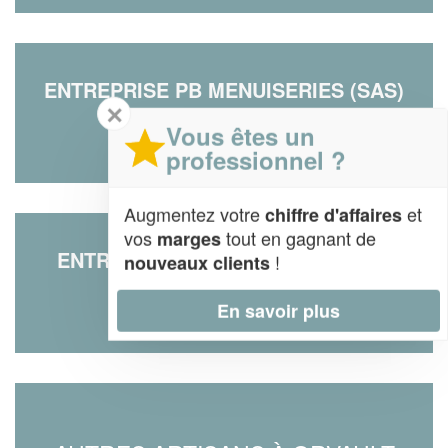
ENTREPRISE PB MENUISERIES (SAS)
✕
90 Rue De La Garenne
Vous êtes un
44700 Orvault
professionnel ?
Augmentez votre
et
chiffre d'affaires
vos
tout en gagnant de
marges
ENTREPRISE HAMON BOIS (SARL)
!
nouveaux clients
20 Rue De La Conraie
44700 Orvault
En savoir plus