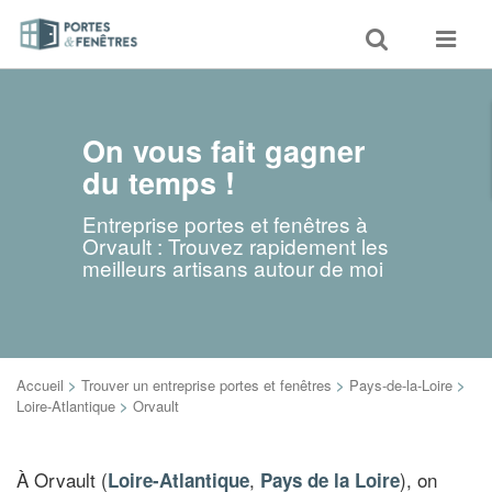
Toggle
Toggle
search
navigat
On vous fait gagner
du temps !
Entreprise portes et fenêtres à
Orvault : Trouvez rapidement les
meilleurs artisans autour de moi
Accueil
>
Trouver un entreprise portes et fenêtres
>
Pays-de-la-Loire
>
Loire-Atlantique
>
Orvault
À Orvault (
,
), on
Loire-Atlantique
Pays de la Loire