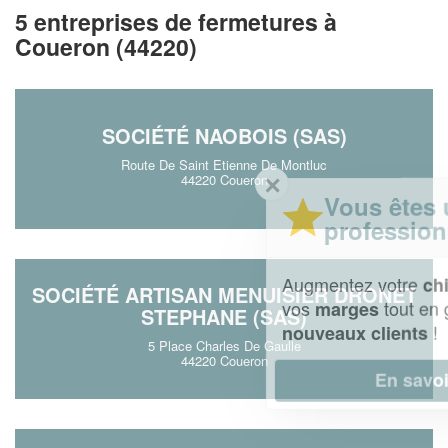
5 entreprises de fermetures à
Coueron (44220)
SOCIÉTÉ NAOBOIS (SAS)
Route De Saint Etienne De Montluc
✕
44220 Coueron
Vous êtes un
professionnel ?
Augmentez votre
et
chiffre d'affaires
SOCIÉTÉ ARTISAN MENUISIER DRONET
vos
tout en gagnant de
marges
STEPHANE (SAS)
!
nouveaux clients
5 Place Charles De Gaulle
44220 Coueron
En savoir plus