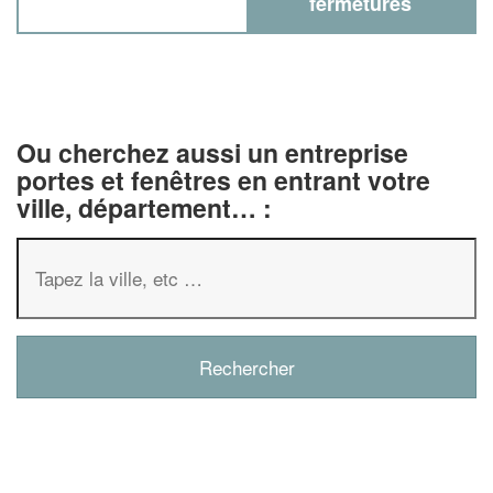
fermetures
Ou cherchez aussi un entreprise
portes et fenêtres en entrant votre
ville, département… :
✕
Vous êtes un
professionnel ?
Augmentez votre
chiffre d'affaire
vos
tout en gagnant de
marges