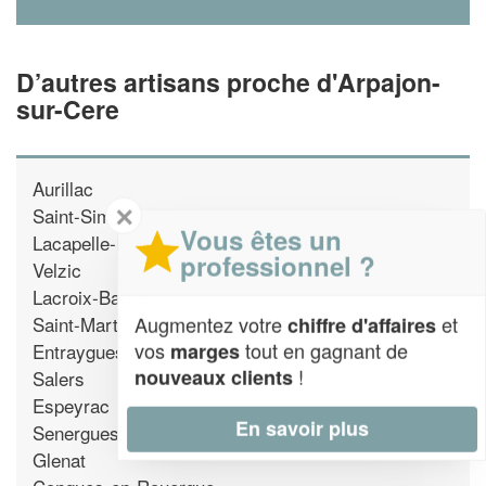
D’autres artisans proche d'Arpajon-
sur-Cere
Aurillac
✕
Saint-Simon
Vous êtes un
Lacapelle-Del-Fraisse
professionnel ?
Velzic
Lacroix-Barrez
Augmentez votre
et
Saint-Martin-Valmeroux
chiffre d'affaires
vos
tout en gagnant de
marges
Entraygues-sur-Truyere
!
nouveaux clients
Salers
Espeyrac
En savoir plus
Senergues
Glenat