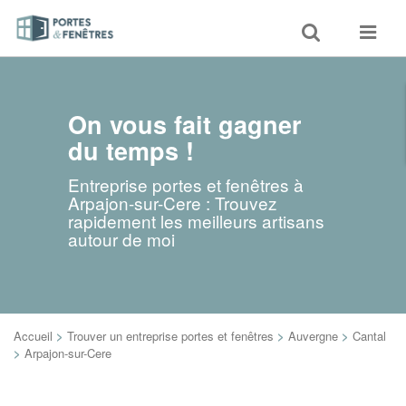
Toggle
Toggle
search
navigat
On vous fait gagner
du temps !
Entreprise portes et fenêtres à
Arpajon-sur-Cere : Trouvez
rapidement les meilleurs artisans
autour de moi
Accueil
>
Trouver un entreprise portes et fenêtres
>
Auvergne
>
Cantal
>
Arpajon-sur-Cere