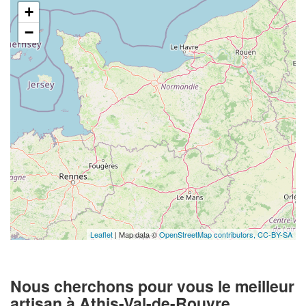
+
−
Leaflet
| Map data ©
OpenStreetMap contributors,
CC-BY-SA
Nous cherchons pour vous le meilleur
artisan à Athis-Val-de-Rouvre