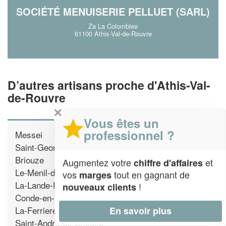
SOCIÉTÉ MENUISERIE PELLUET (SARL)
Za La Colomblee
61100 Athis-Val-de-Rouvre
D’autres artisans proche d'Athis-Val-
de-Rouvre
✕
Vous êtes un
professionnel ?
Messei
Saint-Georges-des-Groseillers
Briouze
Augmentez votre
et
chiffre d'affaires
Le-Menil-de-Briouze
vos
tout en gagnant de
marges
La-Lande-Patry
!
nouveaux clients
Conde-en-Normandie
La-Ferriere-aux-Etangs
En savoir plus
Saint-Andre-de-Briouze