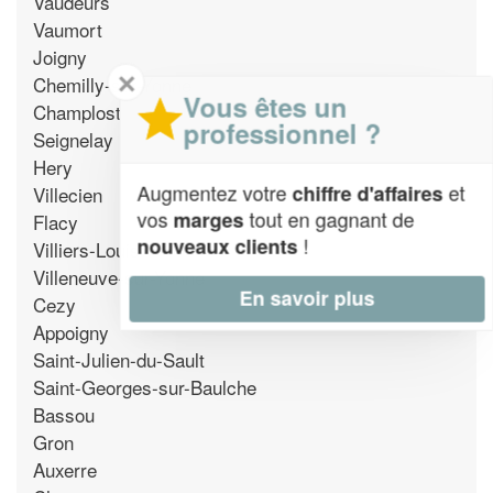
Vaudeurs
Vaumort
Joigny
✕
Chemilly-sur-Yonne
Vous êtes un
Champlost
professionnel ?
Seignelay
Hery
Augmentez votre
et
chiffre d'affaires
Villecien
vos
tout en gagnant de
marges
Flacy
!
nouveaux clients
Villiers-Louis
Villeneuve-sur-Yonne
En savoir plus
Cezy
Appoigny
Saint-Julien-du-Sault
Saint-Georges-sur-Baulche
Bassou
Gron
Auxerre