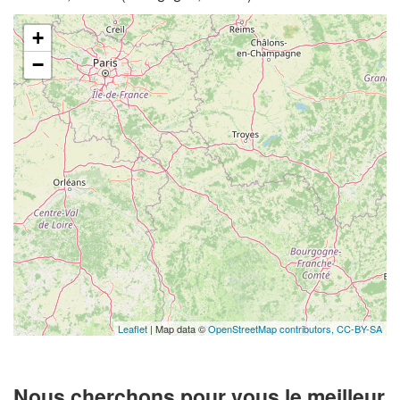
+
−
Leaflet
| Map data ©
OpenStreetMap contributors,
CC-BY-SA
Nous cherchons pour vous le meilleur