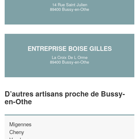
14 Rue Saint Julien
89400 Bussy-en-Othe
ENTREPRISE BOISE GILLES
La Croix De L Orme
89400 Bussy-en-Othe
D’autres artisans proche de Bussy-
en-Othe
Migennes
Cheny