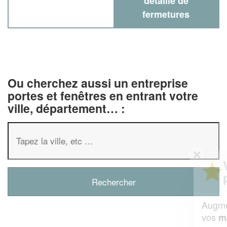
détaillé de
fermetures
Ou cherchez aussi un entreprise
portes et fenêtres en entrant votre
ville, département… :
✕
Vous êtes un
professionnel ?
Augmentez votre
et
chiffre d'affaires
vos
tout en gagnant de
marges