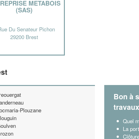
REPRISE METABOIS
(SAS)
Rue Du Senateur Pichon
29200 Brest
est
reouergat
Bon à s
anderneau
travau
ocmaria-Plouzane
louguin
Quel m
oulven
La por
rozon
Clôture