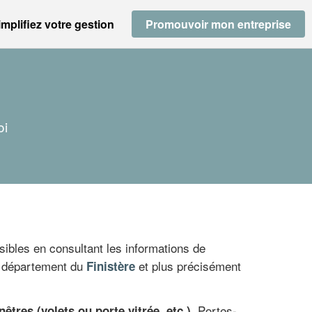
implifiez votre gestion
Promouvoir mon entreprise
oi
ibles en consultant les informations de
le département du
et plus précisément
Finistère
. Portes-
êtres (volets ou porte vitrée, etc.)