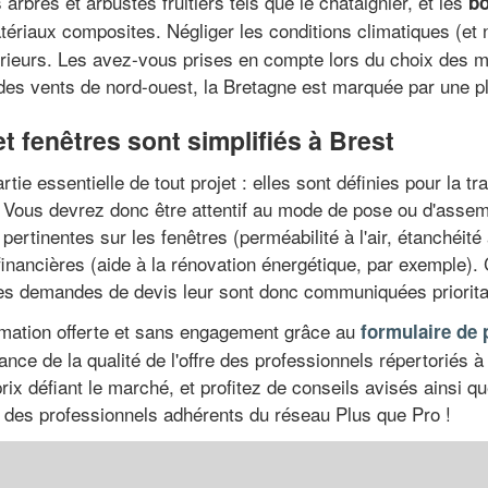
arbres et arbustes fruitiers tels que le châtaignier, et les
bo
tériaux composites. Négliger les conditions climatiques (et 
érieurs. Les avez-vous prises en compte lors du choix des 
à des vents de nord-ouest, la Bretagne est marquée par une p
t fenêtres sont simplifiés à Brest
e essentielle de tout projet : elles sont définies pour la tranq
. Vous devrez donc être attentif au mode de pose ou d'assem
rtinentes sur les fenêtres (perméabilité à l'air, étanchéité 
inancières (aide à la rénovation énergétique, par exemple). 
les demandes de devis leur sont donc communiquées priorita
mation offerte et sans engagement grâce au
formulaire de 
nce de la qualité de l'offre des professionnels répertoriés à
ix défiant le marché, et profitez de conseils avisés ainsi qu
le des professionnels adhérents du réseau Plus que Pro !