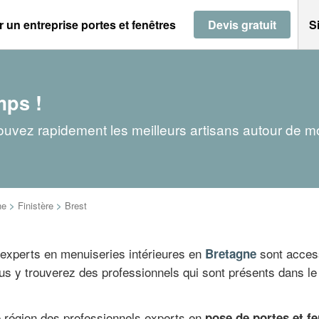
 un entreprise portes et fenêtres
Devis gratuit
S
mps !
Trouvez rapidement les meilleurs artisans autour de m
ne
>
Finistère
>
Brest
 experts en menuiseries intérieures en
sont access
Bretagne
Vous y trouverez des professionnels qui sont présents dans 
e région des professionnels experts en
pose de portes et fen