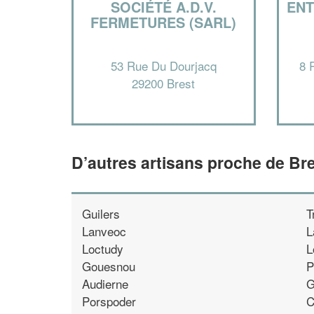
SOCIÉTÉ A.D.V.
ENT
FERMETURES (SARL)
53 Rue Du Dourjacq
8 
29200 Brest
D’autres artisans proche de Br
Guilers
T
Lanveoc
L
Loctudy
L
Gouesnou
P
Audierne
G
Porspoder
C