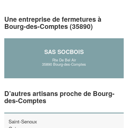
vos
tout en gagnant d
marges
!
nouveaux clients
Une entreprise de fermetures à
En savoir plus
Bourg-des-Comptes (35890)
SAS SOCBOIS
Rte De Bel Air
35890 Bourg-des-Comptes
D’autres artisans proche de Bourg-
des-Comptes
Saint-Senoux