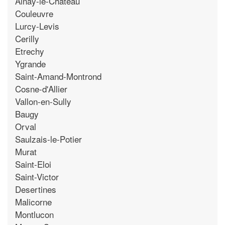
Ainay-le-Chateau
Couleuvre
Lurcy-Levis
Cerilly
Etrechy
Ygrande
Saint-Amand-Montrond
Cosne-d'Allier
Vallon-en-Sully
Baugy
Orval
Saulzais-le-Potier
Murat
Saint-Eloi
Saint-Victor
Desertines
Malicorne
Montlucon