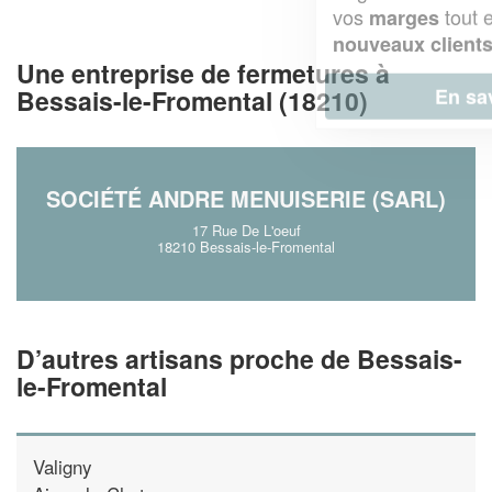
vos
tout en gagnant de
marges
!
nouveaux clients
Une entreprise de fermetures à
En savoir plus
Bessais-le-Fromental (18210)
SOCIÉTÉ ANDRE MENUISERIE (SARL)
17 Rue De L'oeuf
18210 Bessais-le-Fromental
D’autres artisans proche de Bessais-
le-Fromental
Valigny