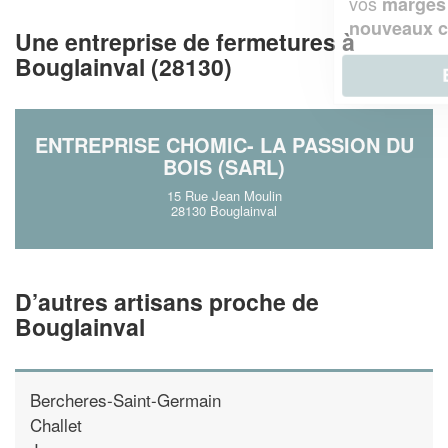
vos
tout en gagnant de
marges
!
nouveaux clients
Une entreprise de fermetures à
Bouglainval (28130)
En savoir plus
ENTREPRISE CHOMIC- LA PASSION DU
BOIS (SARL)
15 Rue Jean Moulin
28130 Bouglainval
D’autres artisans proche de
Bouglainval
Bercheres-Saint-Germain
Challet