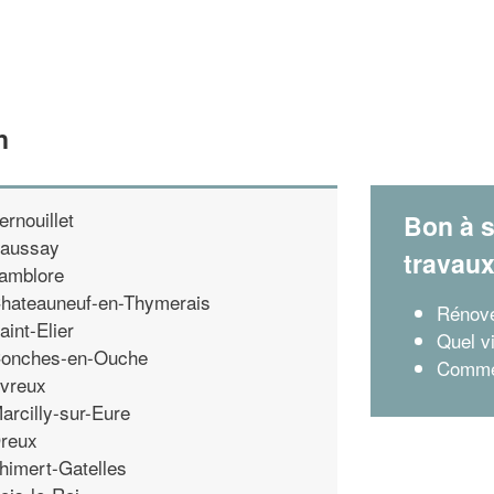
n
ernouillet
Bon à s
aussay
travau
amblore
hateauneuf-en-Thymerais
Rénove
aint-Elier
Quel vi
onches-en-Ouche
Commen
vreux
arcilly-sur-Eure
reux
himert-Gatelles