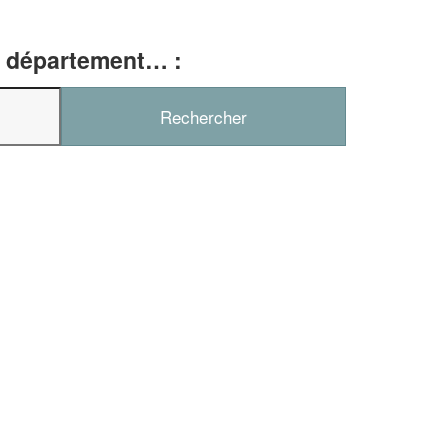
e, département… :
✕
Vous êtes un
professionnel ?
Augmentez votre
chiffre d'affaires
vos
tout en gagnant de
marges
!
nouveaux clients
En savoir plus