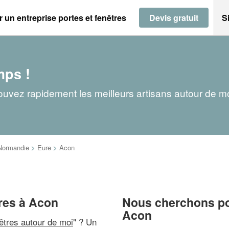
 un entreprise portes et fenêtres
Devis gratuit
S
mps !
rouvez rapidement les meilleurs artisans autour de m
Normandie
>
Eure
>
Acon
tres à Acon
Nous cherchons pou
Acon
nêtres autour de moi
" ? Un