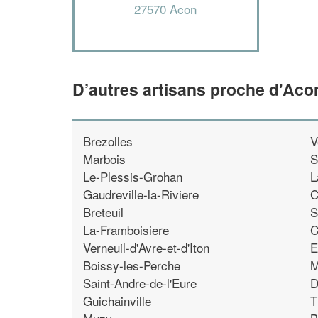
27570 Acon
D’autres artisans proche d'Aco
Brezolles
V
Marbois
S
Le-Plessis-Grohan
L
Gaudreville-la-Riviere
C
Breteuil
S
La-Framboisiere
C
Verneuil-d'Avre-et-d'Iton
E
Boissy-les-Perche
M
Saint-Andre-de-l'Eure
D
Guichainville
T