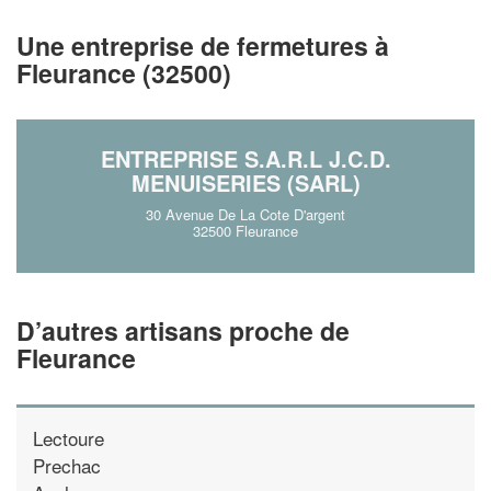
vos
tout en gagnant de
marges
!
nouveaux clients
Une entreprise de fermetures à
Fleurance (32500)
En savoir plus
ENTREPRISE S.A.R.L J.C.D.
MENUISERIES (SARL)
30 Avenue De La Cote D'argent
32500 Fleurance
D’autres artisans proche de
Fleurance
Lectoure
Prechac