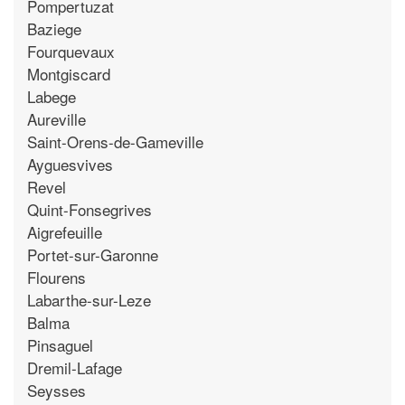
Pompertuzat
Baziege
Fourquevaux
Montgiscard
Labege
Aureville
Saint-Orens-de-Gameville
Ayguesvives
Revel
Quint-Fonsegrives
Aigrefeuille
Portet-sur-Garonne
Flourens
Labarthe-sur-Leze
Balma
Pinsaguel
Dremil-Lafage
Seysses