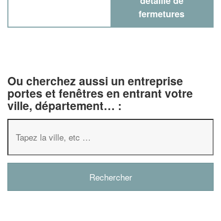
détaillé de
fermetures
Ou cherchez aussi un entreprise
portes et fenêtres en entrant votre
ville, département… :
✕
Vous êtes un
professionnel ?
Augmentez votre
chiffre d'affaire
vos
tout en gagnant de
marges