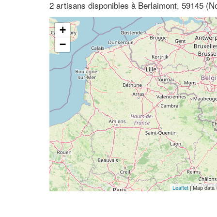
2 artisans disponibles à Berlaimont, 59145 (N
+
−
Leaflet
| Map data