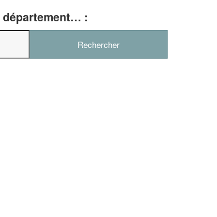
e, département… :
✕
Vous êtes un
professionnel ?
Augmentez votre
chiffre d'affai
vos
tout en gagnant de
marges
!
nouveaux clients
En savoir plus