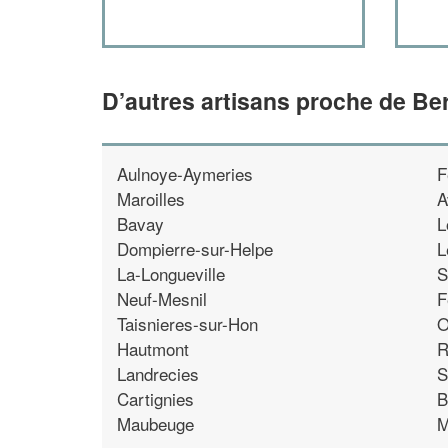
D’autres artisans proche de Be
Aulnoye-Aymeries
F
Maroilles
A
Bavay
L
Dompierre-sur-Helpe
L
La-Longueville
S
Neuf-Mesnil
F
Taisnieres-sur-Hon
O
Hautmont
R
Landrecies
S
Cartignies
B
Maubeuge
M