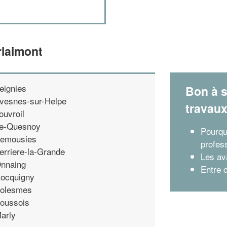
rlaimont
eignies
Bon à s
vesnes-sur-Helpe
travau
ouvroil
e-Quesnoy
Pourquo
emousies
profes
erriere-la-Grande
Les av
nnaing
Entre 
ocquigny
olesmes
oussois
arly