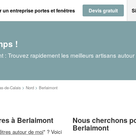
 un entreprise portes et fenêtres
Devis gratuit
S
mps !
nt : Trouvez rapidement les meilleurs artisans autour
as-de-Calais
>
Nord
>
Berlaimont
tres à Berlaimont
Nous cherchons pou
Berlaimont
nêtres autour de moi
" ? Voici