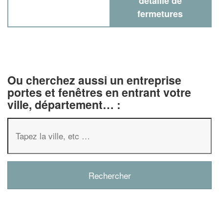
détaillé de
fermetures
Ou cherchez aussi un entreprise
portes et fenêtres en entrant votre
ville, département… :
✕
Vous êtes un
professionnel ?
Augmentez votre
chiffre d'affai
vos
tout en gagnant de
marges