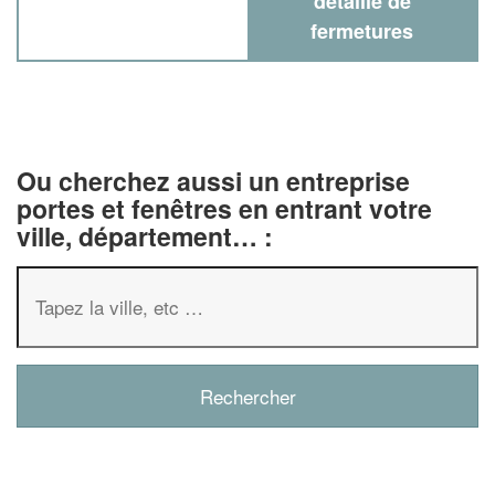
détaillé de
fermetures
Ou cherchez aussi un entreprise
portes et fenêtres en entrant votre
ville, département… :
✕
Vous êtes u
professionn
Augmentez votre
chiff
vos
tout en ga
marges