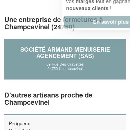
vos
tout en gagnant de
marges
!
nouveaux clients
Une entreprise de fermetures à
En savoir plus
Champcevinel (24750)
SOCIÉTÉ ARMAND MENUISERIE
AGENCEMENT (SAS)
69 Rue Des Gravettes
24750 Champcevinel
D’autres artisans proche de
Champcevinel
Perigueux