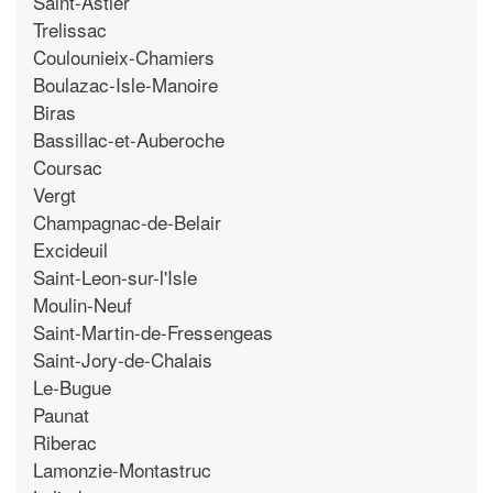
Saint-Astier
Trelissac
Coulounieix-Chamiers
Boulazac-Isle-Manoire
Biras
Bassillac-et-Auberoche
Coursac
Vergt
Champagnac-de-Belair
Excideuil
Saint-Leon-sur-l'Isle
Moulin-Neuf
Saint-Martin-de-Fressengeas
Saint-Jory-de-Chalais
Le-Bugue
Paunat
Riberac
Lamonzie-Montastruc