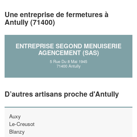
vos
tout en gagnant de
marges
!
nouveaux clients
Une entreprise de fermetures à
Antully (71400)
En savoir plus
ENTREPRISE SEGOND MENUISERIE
AGENCEMENT (SAS)
5 Rue Du 8 Mai 1945
71400 Antully
D’autres artisans proche d'Antully
Auxy
Le-Creusot
Blanzy