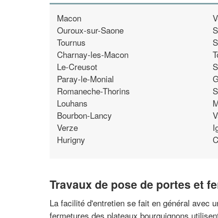
Macon
V
Ouroux-sur-Saone
S
Tournus
S
Charnay-les-Macon
T
Le-Creusot
S
Paray-le-Monial
G
Romaneche-Thorins
S
Louhans
M
Bourbon-Lancy
V
Verze
I
Hurigny
C
Travaux de pose de portes et fe
La facilité d'entretien se fait en général avec 
fermetures des plateaux bourguignons utilisent