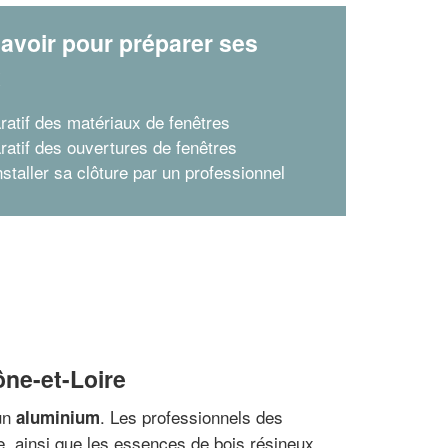
avoir pour préparer ses
x
atif des matériaux de fenêtres
atif des ouvertures de fenêtres
nstaller sa clôture par un professionnel
ône-et-Loire
 un
. Les professionnels des
aluminium
ne, ainsi que les essences de bois résineux