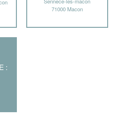
Sennece-les-macon
con
En savoir plus
71000 Macon
 :