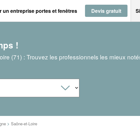
 un entreprise portes et fenêtres
Devis gratuit
S
mps !
oire (71) : Trouvez les professionnels les mieux noté
gne
>
Saône-et-Loire