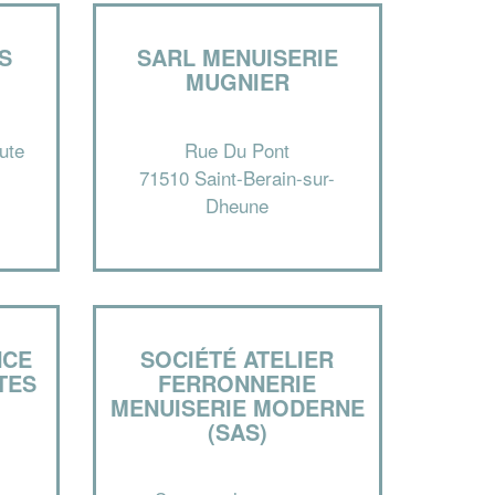
IS
SARL MENUISERIE
MUGNIER
ute
Rue Du Pont
71510 Saint-Berain-sur-
Dheune
✕
Vous êtes un
professionnel ?
NCE
SOCIÉTÉ ATELIER
TES
FERRONNERIE
MENUISERIE MODERNE
Augmentez votre
et
chiffre d'affaires
(SAS)
vos
tout en gagnant de
marges
!
nouveaux clients