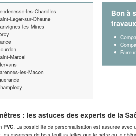
endenesse-les-Charolles
Bon à s
aint-Leger-sur-Dheune
travau
anvignes-les-Mines
orcy
Compar
ance
Compar
ourdon
Faire i
aint-Marcel
ervans
arennes-les-Macon
guerande
hamplecy
nêtres : les astuces des experts de la Sa
un
. La possibilité de personnalisation est assurée avec
PVC
 les essences de bois feuillus telles que le hêtre ou le chê