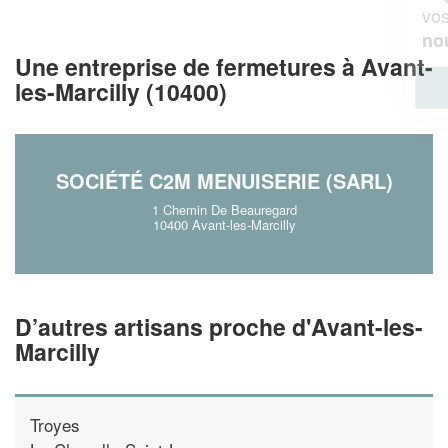
vos
tout en gagnant de
marges
!
nouveaux clients
Une entreprise de fermetures à Avant-
En savoir plus
les-Marcilly (10400)
SOCIÉTÉ C2M MENUISERIE (SARL)
1 Chemin De Beauregard
10400 Avant-les-Marcilly
D’autres artisans proche d'Avant-les-
Marcilly
Troyes