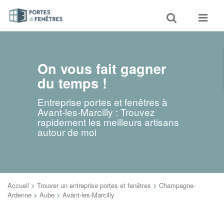
Toggle
Toggle
search
navigat
On vous fait gagner
du temps !
Entreprise portes et fenêtres à
Avant-les-Marcilly : Trouvez
rapidement les meilleurs artisans
autour de moi
Accueil
>
Trouver un entreprise portes et fenêtres
>
Champagne-
Ardenne
>
Aube
>
Avant-les-Marcilly