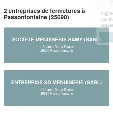
2 entreprises de fermetures à
Augmentez votre
et
chiffre d'affaires
Passonfontaine (25690)
vos
tout en gagnant de
marges
!
nouveaux clients
En savoir plus
SOCIÉTÉ MENUISERIE SAMY (SARL)
4 Chemin De La Ruotte
25690 Passonfontaine
ENTREPRISE SD MENUISERIE (SARL)
4 Chemin De La Ruotte
25690 Passonfontaine