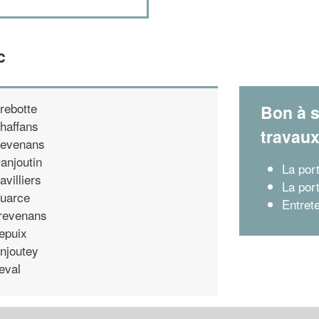
c
rebotte
Bon à s
haffans
travau
evenans
anjoutin
La por
avilliers
La port
uarce
Entret
revenans
epuix
njoutey
eval