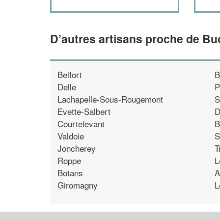
D’autres artisans proche de Bu
Belfort
B
Delle
P
Lachapelle-Sous-Rougemont
S
Evette-Salbert
D
Courtelevant
B
Valdoie
S
Joncherey
T
Roppe
L
Botans
A
Giromagny
L