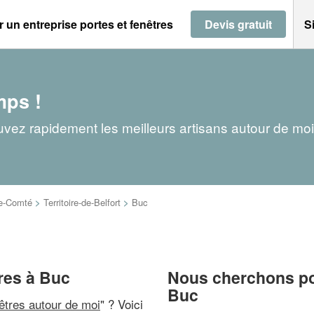
 un entreprise portes et fenêtres
Devis gratuit
S
mps !
ouvez rapidement les meilleurs artisans autour de moi
e-Comté
>
Territoire-de-Belfort
>
Buc
tres à Buc
Nous cherchons pou
Buc
nêtres autour de moi
" ? Voici