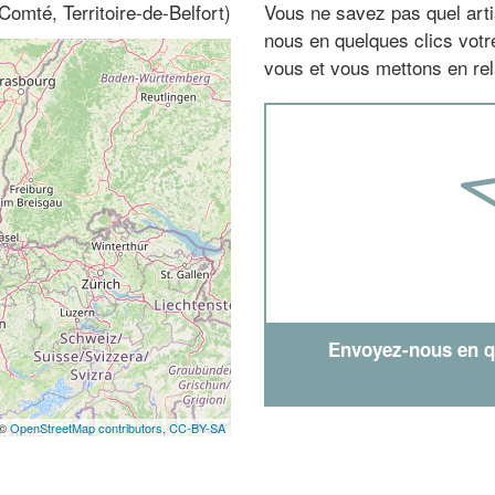
omté, Territoire-de-Belfort)
Vous ne savez pas quel arti
nous en quelques clics vot
vous et vous mettons en rela
Envoyez-nous en qu
 ©
OpenStreetMap contributors,
CC-BY-SA