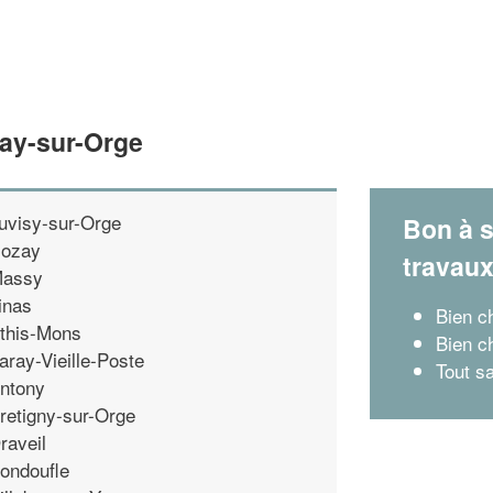
nay-sur-Orge
uvisy-sur-Orge
Bon à s
ozay
travau
assy
inas
Bien c
this-Mons
Bien ch
aray-Vieille-Poste
Tout sa
ntony
retigny-sur-Orge
raveil
ondoufle