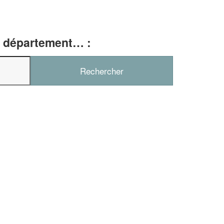
e, département… :
✕
Vous êtes un
professionnel ?
Augmentez votre
chiffre d'affa
vos
tout en gagnant d
marges
!
nouveaux clients
En savoir plus