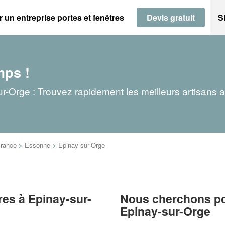
 un entreprise portes et fenêtres
Devis gratuit
S
mps !
ur-Orge : Trouvez rapidement les meilleurs artisans 
France
>
Essonne
>
Epinay-sur-Orge
res à Epinay-sur-
Nous cherchons pou
Epinay-sur-Orge