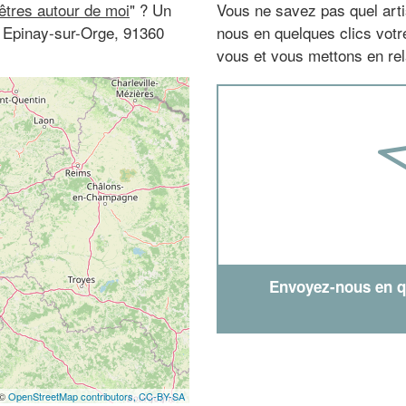
nêtres autour de moi
" ? Un
Vous ne savez pas quel arti
 à Epinay-sur-Orge, 91360
nous en quelques clics vot
vous et vous mettons en rela
Envoyez-nous en qu
 ©
OpenStreetMap contributors,
CC-BY-SA