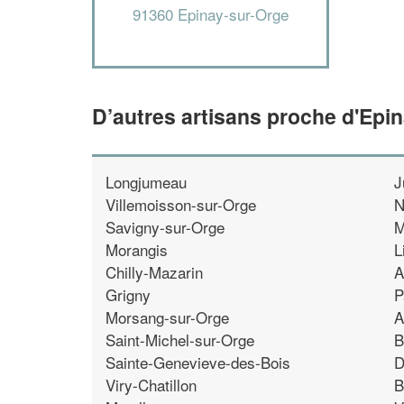
91360 Epinay-sur-Orge
D’autres artisans proche d'Epi
Longjumeau
J
Villemoisson-sur-Orge
N
Savigny-sur-Orge
M
Morangis
L
Chilly-Mazarin
A
Grigny
P
Morsang-sur-Orge
A
Saint-Michel-sur-Orge
B
Sainte-Genevieve-des-Bois
D
Viry-Chatillon
B