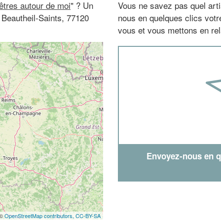
nêtres autour de moi
" ? Un
Vous ne savez pas quel arti
à Beautheil-Saints, 77120
nous en quelques clics vot
vous et vous mettons en rela
Envoyez-nous en qu
 ©
OpenStreetMap contributors,
CC-BY-SA