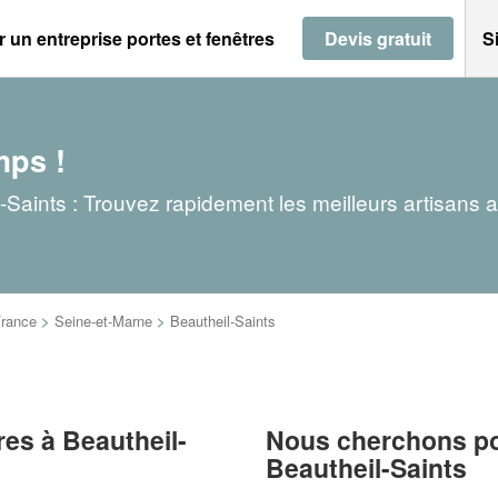
 un entreprise portes et fenêtres
Devis gratuit
S
mps !
l-Saints : Trouvez rapidement les meilleurs artisans 
France
>
Seine-et-Marne
>
Beautheil-Saints
res à Beautheil-
Nous cherchons pou
Beautheil-Saints