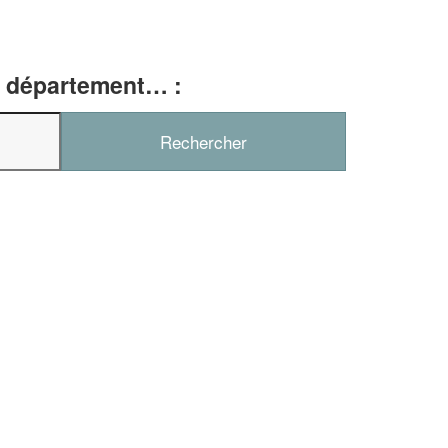
e, département… :
✕
Vous êtes un
professionnel ?
Augmentez votre
chiffre d'affa
vos
tout en gagnant d
marges
!
nouveaux clients
En savoir plus