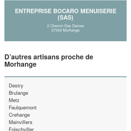
ENTREPRISE BOCARO MENUISERIE
(SAS)
2 Chemin Des Dames
57340 Morhange
D’autres artisans proche de
Morhange
Destry
Brulange
Metz
Faulquemont
Crehange
Mainvillers
Folschviller