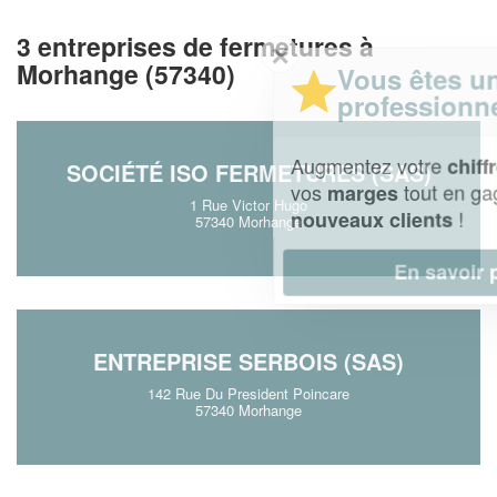
3 entreprises de fermetures à
✕
Morhange (57340)
Vous êtes un
professionnel ?
Augmentez votre
et
chiffre d'affaires
SOCIÉTÉ ISO FERMETURES (SAS)
vos
tout en gagnant de
marges
1 Rue Victor Hugo
!
nouveaux clients
57340 Morhange
En savoir plus
ENTREPRISE SERBOIS (SAS)
142 Rue Du President Poincare
57340 Morhange