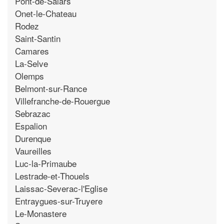
Pont-de-Salars
Onet-le-Chateau
Rodez
Saint-Santin
Camares
La-Selve
Olemps
Belmont-sur-Rance
Villefranche-de-Rouergue
Sebrazac
Espalion
Durenque
Vaureilles
Luc-la-Primaube
Lestrade-et-Thouels
Laissac-Severac-l'Eglise
Entraygues-sur-Truyere
Le-Monastere