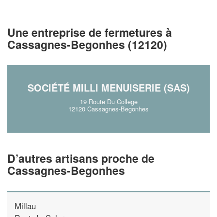
vos
tout en gagnant de
marges
!
nouveaux clients
Une entreprise de fermetures à
En savoir plus
Cassagnes-Begonhes (12120)
SOCIÉTÉ MILLI MENUISERIE (SAS)
19 Route Du College
12120 Cassagnes-Begonhes
D’autres artisans proche de
Cassagnes-Begonhes
Millau