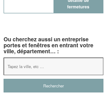
détaillé de
fermetures
Ou cherchez aussi un entreprise
portes et fenêtres en entrant votre
ville, département… :
✕
Vous êtes un
professionnel ?
Augmentez votre
chiffre d'affa
vos
tout en gagnant d
marges