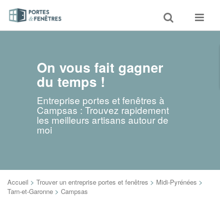
Toggle
Toggle
search
navigat
On vous fait gagner
du temps !
Entreprise portes et fenêtres à
Campsas : Trouvez rapidement
les meilleurs artisans autour de
moi
Accueil
>
Trouver un entreprise portes et fenêtres
>
Midi-Pyrénées
>
Tarn-et-Garonne
>
Campsas