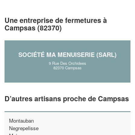
vos
tout en gagnant de
marges
!
nouveaux clients
Une entreprise de fermetures à
En savoir plus
Campsas (82370)
SOCIÉTÉ MA MENUISERIE (SARL)
9 Rue Des Orchidees
82370 Campsas
D’autres artisans proche de Campsas
Montauban
Negrepelisse