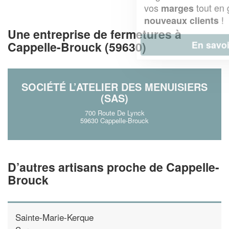
vos
tout en gagnant de
marges
!
nouveaux clients
Une entreprise de fermetures à
En savoir plus
Cappelle-Brouck (59630)
SOCIÉTÉ L’ATELIER DES MENUISIERS
(SAS)
700 Route De Lynck
59630 Cappelle-Brouck
D’autres artisans proche de Cappelle-
Brouck
Sainte-Marie-Kerque