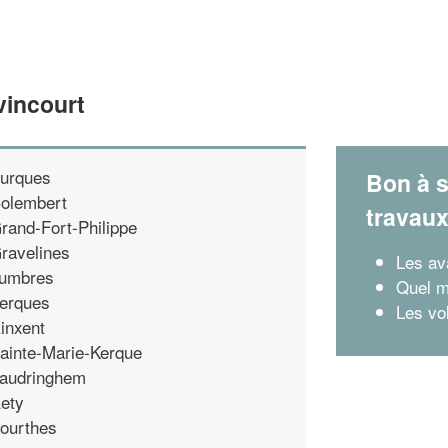
vincourt
urques
Bon à s
olembert
travau
rand-Fort-Philippe
ravelines
Les av
umbres
Quel m
erques
Les vo
inxent
ainte-Marie-Kerque
audringhem
ety
ourthes