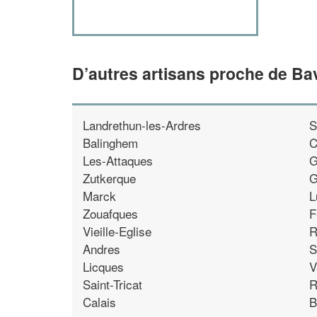
D’autres artisans proche de Ba
Landrethun-les-Ardres
S
Balinghem
C
Les-Attaques
G
Zutkerque
G
Marck
L
Zouafques
F
Vieille-Eglise
R
Andres
S
Licques
V
Saint-Tricat
R
Calais
B