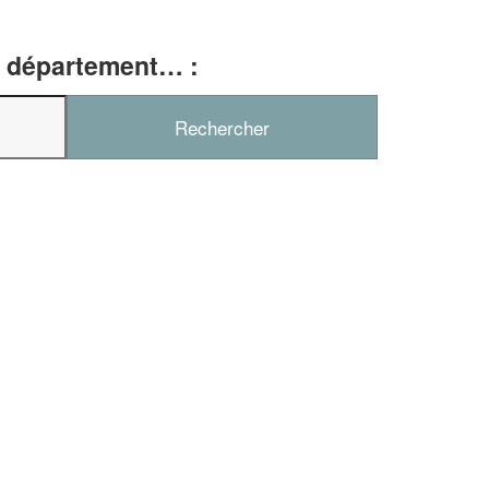
e, département… :
✕
Vous êtes un
professionnel ?
Augmentez votre
chiffre d'affa
vos
tout en gagnant d
marges
!
nouveaux clients
En savoir plus