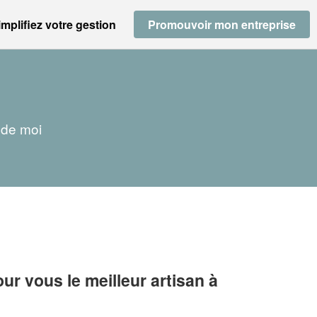
implifiez votre gestion
Promouvoir mon entreprise
 de moi
r vous le meilleur artisan à