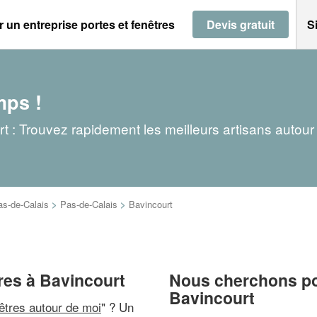
 un entreprise portes et fenêtres
Devis gratuit
S
mps !
rt : Trouvez rapidement les meilleurs artisans autour
as-de-Calais
>
Pas-de-Calais
>
Bavincourt
tres à Bavincourt
Nous cherchons pou
Bavincourt
nêtres autour de moi
" ? Un