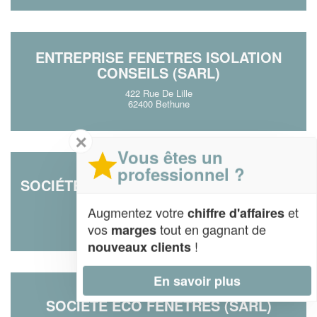
ENTREPRISE FENETRES ISOLATION
CONSEILS (SARL)
422 Rue De Lille
62400 Bethune
✕
Vous êtes un
professionnel ?
SOCIÉTÉ CONCEPT MENUISERIE (SARL)
111 Rue Saint Pry
Augmentez votre
et
chiffre d'affaires
62400 Bethune
vos
tout en gagnant de
marges
!
nouveaux clients
En savoir plus
SOCIÉTÉ ECO FENETRES (SARL)