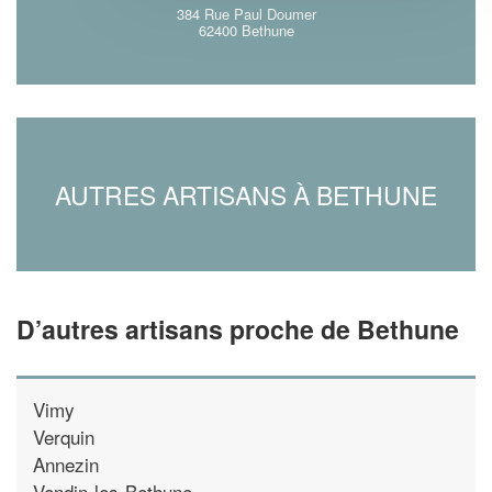
384 Rue Paul Doumer
62400 Bethune
AUTRES ARTISANS À BETHUNE
D’autres artisans proche de Bethune
Vimy
Verquin
Annezin
Vendin-les-Bethune