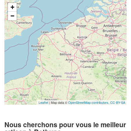
+
−
Leaflet
| Map data ©
OpenStreetMap contributors,
CC-BY-SA
Nous cherchons pour vous le meilleur