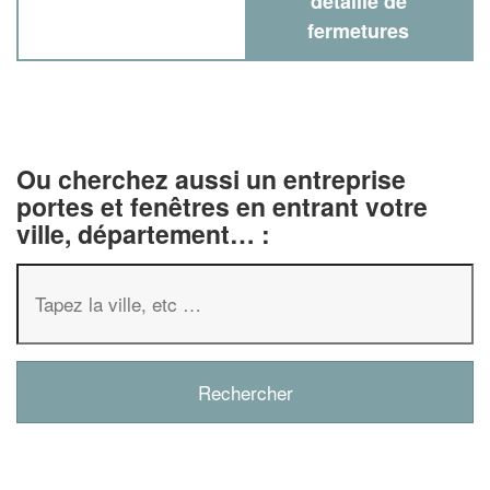
détaillé de
fermetures
Ou cherchez aussi un entreprise
portes et fenêtres en entrant votre
ville, département… :
✕
Vous êtes un
professionnel
Augmentez votre
chiffre 
vos
tout en gagn
marges