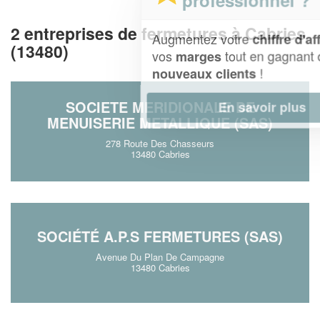
2 entreprises de fermetures à Cabries
Augmentez votre
et
chiffre d'affaires
(13480)
vos
tout en gagnant de
marges
!
nouveaux clients
SOCIETE MERIDIONALE DE
En savoir plus
MENUISERIE METALLIQUE (SAS)
278 Route Des Chasseurs
13480 Cabries
SOCIÉTÉ A.P.S FERMETURES (SAS)
Avenue Du Plan De Campagne
13480 Cabries